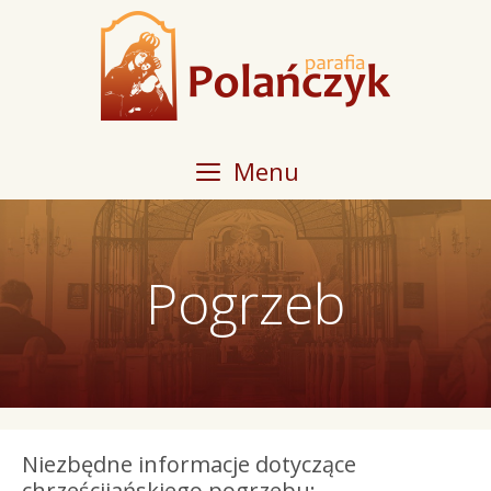
Przeskocz
do
treści
Menu
Pogrzeb
Niezbędne informacje dotyczące
chrześcijańskiego pogrzebu: