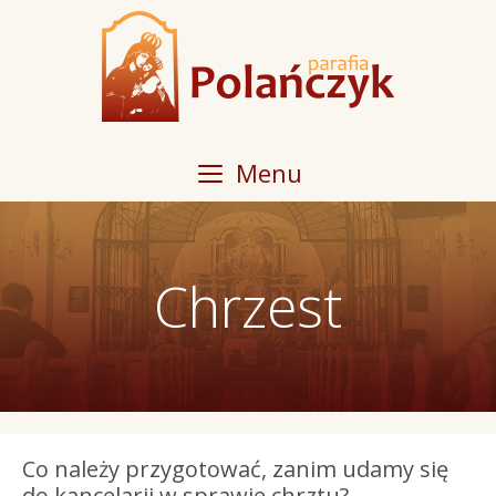
Przeskocz
do
treści
Menu
Chrzest
Co należy przygotować, zanim udamy się
do kancelarii w sprawie chrztu?