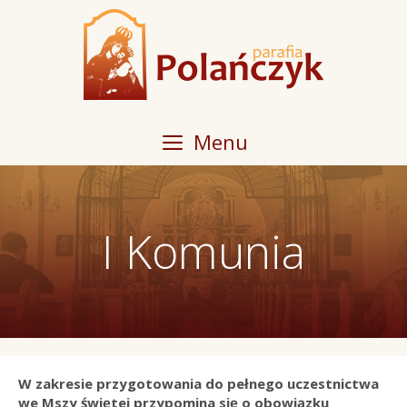
Przeskocz
do
treści
Menu
I Komunia
W zakresie przygotowania do pełnego uczestnictwa
we Mszy świętej przypomina się o obowiązku