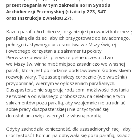
przestrzegania w tym zakresie norm Synodu
Archidiecezji Przemyskiej (statuty 273, 347
oraz Instrukcja z Aneksu 27).
Każda parafia Archidiecezji organizuje i prowadzi katechezę
parafialną dla dzieci, aby ich przygotować do świadomego,
pełnego i aktywnego uczestnictwa we Mszy świętej
i owocnego korzystania z sakramentu pokuty.
Pierwsza spowiedź i pierwsze pełne uczestnictwo
we Mszy św. winna mieć miejsce zasadniczo we własnej
parafii, która jest po rodzinie podstawowym środowiskiem
rozwoju wiary. Tę zasadę należy corocznie (we wrześniu)
przypominać, wiernym w ogłoszeniach parafialnych.
Duszpasterze nie sugerują rodzicom, możliwości dostania
zezwolenia od własnego proboszcza, na celebrację tych
sakramentów poza parafią, aby wzajemnie nie utrudniać
sobie pracy duszpasterskiej i nie przyczyniać się
do osłabiania więzi wiernych z własną parafią.
Gdyby zachodziła konieczność, dla uzasadnionych racji, aby
uroczystość I Komunijna odbywała się poza parafią, ksiądz