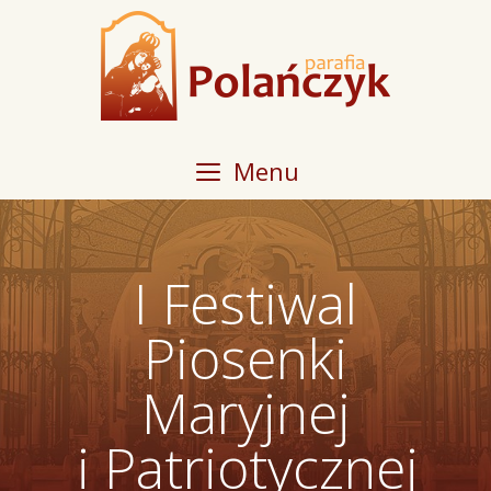
Przeskocz
do
treści
Menu
I Festiwal
Piosenki
Maryjnej
i Patriotycznej