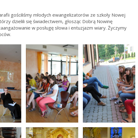
arafii gościliśmy młodych ewangelizatorów ze szkoły Nowej
którzy dzielili się świadectwem, głosząc Dobrą Nowinę
 zaangażowanie w posługę słowa i entuzjazm wiary. Życzymy
oców.